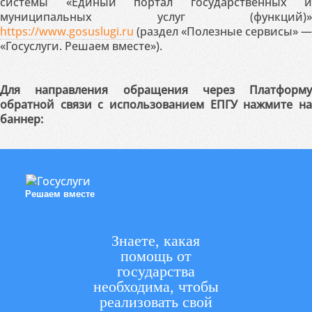
системы «Единый портал государственных и
муниципальных услуг (функций)»
https://www.gosuslugi.ru
(раздел «Полезные сервисы» —
«Госуслуги. Решаем вместе»).
Для направления обращения через Платформу
обратной связи с использованием ЕПГУ нажмите на
баннер:
Решаем вместе
Знаете, какая
помощь от
государства
необходима, чтобы
реализовать свой