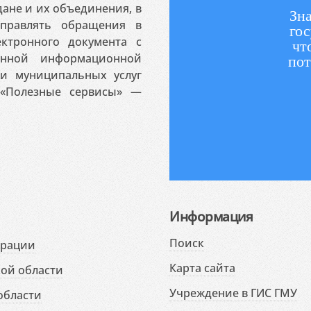
ане и их объединения, в
Зна
аправлять обращения в
гос
ктронного документа с
чт
венной информационной
пот
 и муниципальных услуг
«Полезные сервисы» —
Информация
Поиск
ерации
Карта сайта
ой области
Учреждение в ГИС ГМУ
области