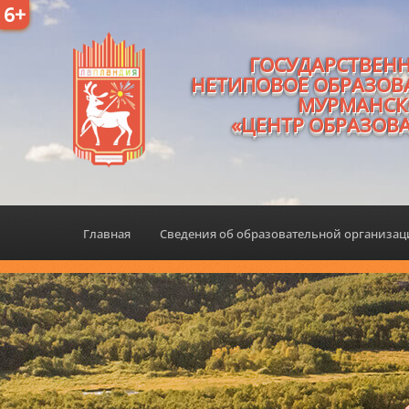
6+
ГОСУДАРСТВЕН
НЕТИПОВОЕ ОБРАЗОВ
МУРМАНСК
«ЦЕНТР ОБРАЗОВ
Главная
Сведения об образовательной организа