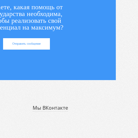
ете, какая помощь от
ударства необходима,
обы реализовать свой
енциал на максимум?
Отправить сообщение
Мы ВКонтакте