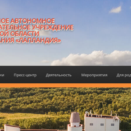
НОЕ АВТОНОМНОЕ
АТЕЛЬНОЕ УЧРЕЖДЕНИЕ
ОЙ ОБЛАСТИ
АНИЯ «ЛАПЛАНДИЯ»
ции
Пресс-центр
Деятельность
Мероприятия
Для ро