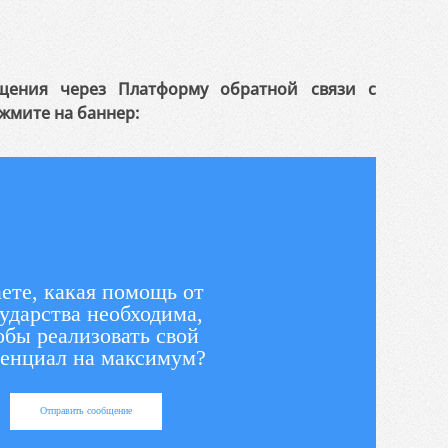
щения через Платформу обратной связи с
жмите на баннер:
ете, какая помощь от
ударства необходима,
обы реализовать свой
енциал на максимум?
Отправить сообщение