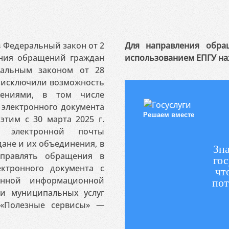
 в Федеральный закон от 2
Для направления обра
ения обращений граждан
использованием ЕПГУ на
ральным законом от 28
я исключили возможность
ениями, в том числе
электронного документа
Решаем вместе
этим с 30 марта 2025 г.
 электронной почты
ане и их объединения, в
Зна
аправлять обращения в
гос
ктронного документа с
чт
венной информационной
пот
 и муниципальных услуг
«Полезные сервисы» —