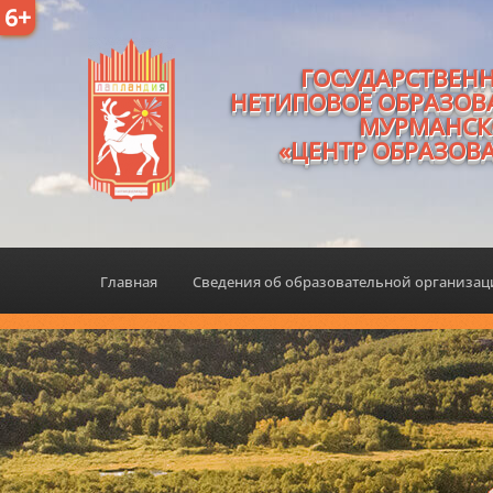
6+
ГОСУДАРСТВЕН
НЕТИПОВОЕ ОБРАЗОВ
МУРМАНСК
«ЦЕНТР ОБРАЗОВ
Главная
Сведения об образовательной организа