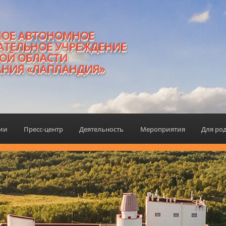
НОЕ АВТОНОМНОЕ
АТЕЛЬНОЕ УЧРЕЖДЕНИЕ
ОЙ ОБЛАСТИ
АНИЯ «ЛАПЛАНДИЯ»
ции
Пресс-центр
Деятельность
Мероприятия
Для ро