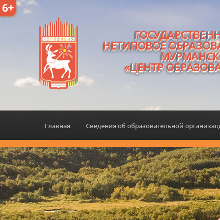
6+
ГОСУДАРСТВЕН
НЕТИПОВОЕ ОБРАЗОВ
МУРМАНСК
«ЦЕНТР ОБРАЗОВ
Главная
Сведения об образовательной организа