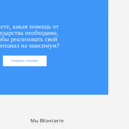
ете, какая помощь от
ударства необходима,
обы реализовать свой
енциал на максимум?
Отправить сообщение
Мы ВКонтакте