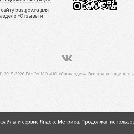
сайту bus.gov.ru для
разделе «Отзывы и
© 2015-2026 ГАНОУ МО «ЦО «Лапландия». Все права защищены
-файлы и сервис Яндекс.Метрика. Продолжая использов