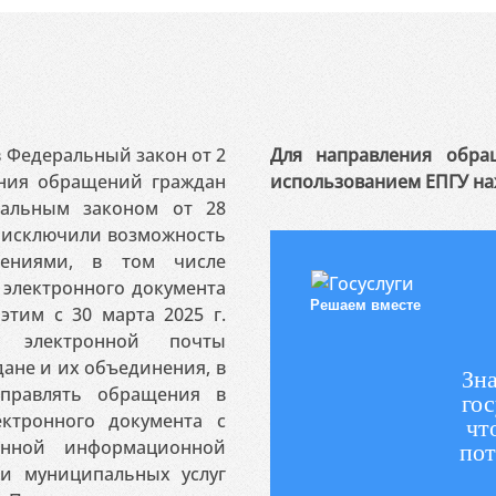
 в Федеральный закон от 2
Для направления обра
ения обращений граждан
использованием ЕПГУ на
ральным законом от 28
я исключили возможность
ениями, в том числе
электронного документа
Решаем вместе
этим с 30 марта 2025 г.
 электронной почты
ане и их объединения, в
Зна
аправлять обращения в
гос
ктронного документа с
чт
венной информационной
пот
 и муниципальных услуг