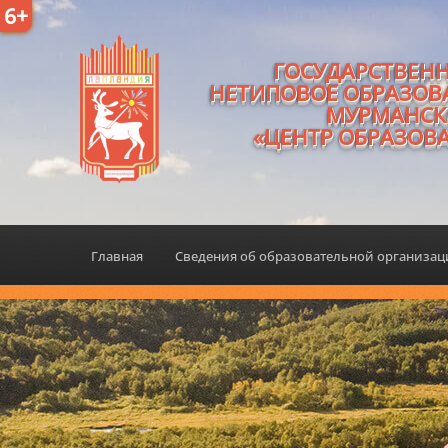
6+
ГОСУДАРСТВЕН
НЕТИПОВОЕ ОБРАЗОВ
МУРМАНСК
«ЦЕНТР ОБРАЗОВ
Главная
Сведения об образовательной организа