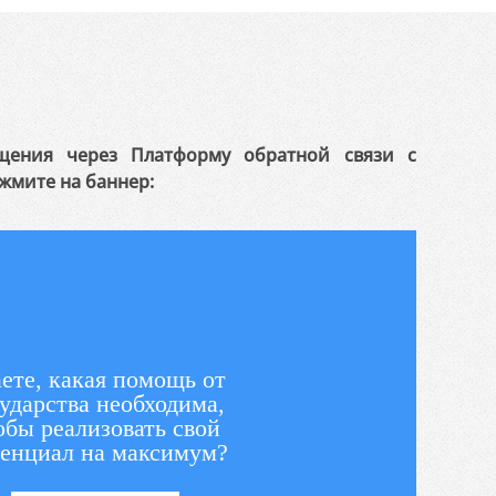
щения через Платформу обратной связи с
жмите на баннер:
ете, какая помощь от
ударства необходима,
обы реализовать свой
енциал на максимум?