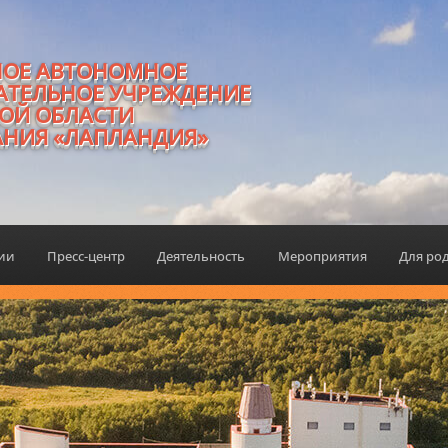
НОЕ АВТОНОМНОЕ
АТЕЛЬНОЕ УЧРЕЖДЕНИЕ
ОЙ ОБЛАСТИ
АНИЯ «ЛАПЛАНДИЯ»
ции
Пресс-центр
Деятельность
Мероприятия
Для ро