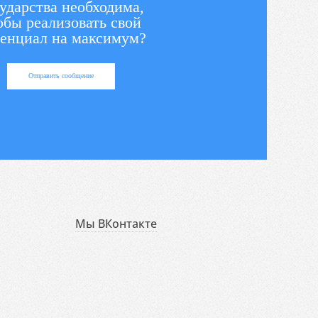
ударства необходима,
обы реализовать свой
енциал на максимум?
Отправить сообщение
Мы ВКонтакте