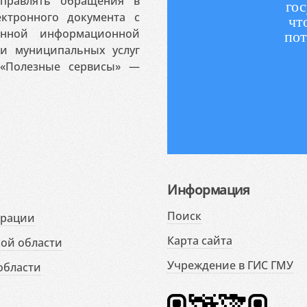
аправлять обращения в
гос
ктронного документа с
чт
венной информационной
пот
 и муниципальных услуг
«Полезные сервисы» —
Информация
Поиск
ерации
Карта сайта
ой области
Учреждение в ГИС ГМУ
области