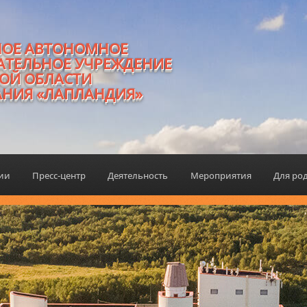
НОЕ АВТОНОМНОЕ
АТЕЛЬНОЕ УЧРЕЖДЕНИЕ
ОЙ ОБЛАСТИ
АНИЯ «ЛАПЛАНДИЯ»
ции
Пресс-центр
Деятельность
Мероприятия
Для ро