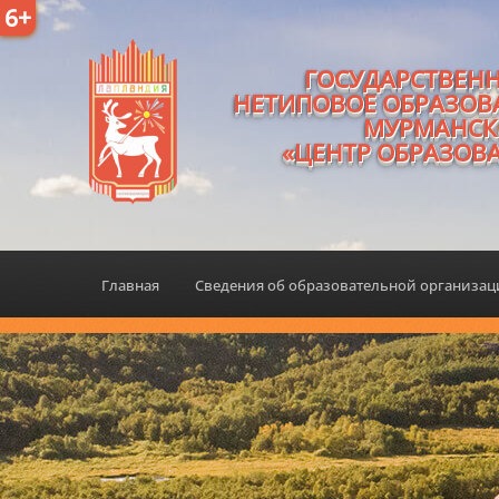
6+
ГОСУДАРСТВЕН
НЕТИПОВОЕ ОБРАЗОВ
МУРМАНСК
«ЦЕНТР ОБРАЗОВ
Главная
Сведения об образовательной организа