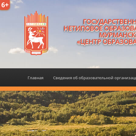
6+
ГОСУДАРСТВЕН
НЕТИПОВОЕ ОБРАЗОВ
МУРМАНСК
«ЦЕНТР ОБРАЗОВ
Главная
Сведения об образовательной организа