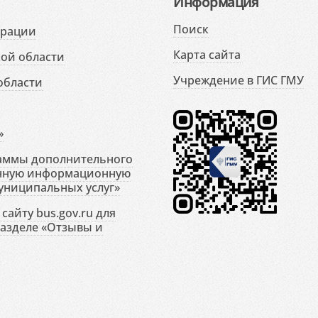
Информация
Поиск
ерации
Карта сайта
ой области
Учреждение в ГИС ГМУ
области
»
раммы дополнительного
енную информационную
униципальных услуг»
сайту bus.gov.ru для
разделе «Отзывы и