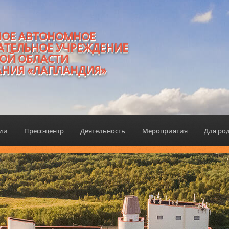
НОЕ АВТОНОМНОЕ
АТЕЛЬНОЕ УЧРЕЖДЕНИЕ
ОЙ ОБЛАСТИ
АНИЯ «ЛАПЛАНДИЯ»
ции
Пресс-центр
Деятельность
Мероприятия
Для ро