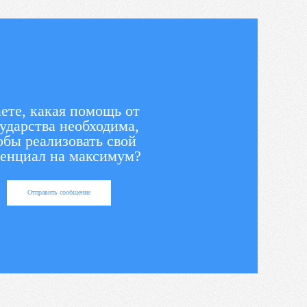
ете, какая помощь от
ударства необходима,
обы реализовать свой
енциал на максимум?
Отправить сообщение