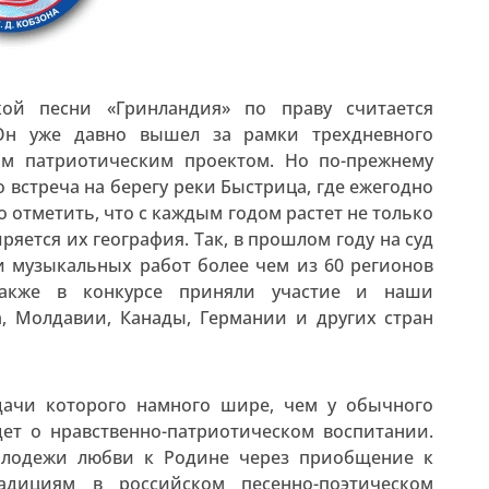
кой песни «Гринландия» по праву считается
 Он уже давно вышел за рамки трехдневного
ым патриотическим проектом. Но по-прежнему
то встреча на берегу реки Быстрица, где ежегодно
о отметить, что с каждым годом растет не только
ряется их география. Так, в прошлом году на суд
и музыкальных работ более чем из 60 регионов
Также в конкурсе приняли участие и наши
а, Молдавии, Канады, Германии и других стран
адачи которого намного шире, чем у обычного
дет о нравственно-патриотическом воспитании.
молодежи любви к Родине через приобщение к
адициям в российском песенно-поэтическом