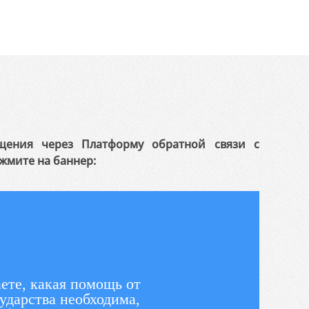
щения через Платформу обратной связи с
жмите на баннер:
ете, какая помощь от
ударства необходима,