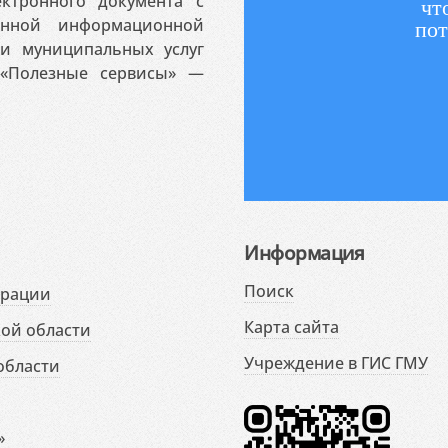
ктронного документа с
чт
венной информационной
пот
 и муниципальных услуг
«Полезные сервисы» —
Информация
Поиск
ерации
Карта сайта
ой области
Учреждение в ГИС ГМУ
области
»