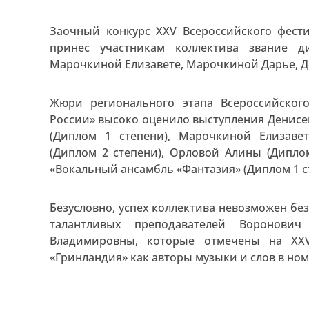
Заочный конкурс XXV Всероссийского фести
принес участникам коллектива звание д
Марочкиной Елизавете, Марочкиной Дарье, Д
Жюри регионального этапа Всероссийског
России» высоко оценило выступления Денисе
(Диплом 1 степени), Марочкиной Елизаве
(Диплом 2 степени), Орловой Алины (Диплом
«Вокальный ансамбль «Фантазия» (Диплом 1 с
Безусловно, успех коллектива невозможен б
талантливых преподавателей Воронови
Владимировны, которые отмечены на XXV
«Гринландия» как авторы музыки и слов в но