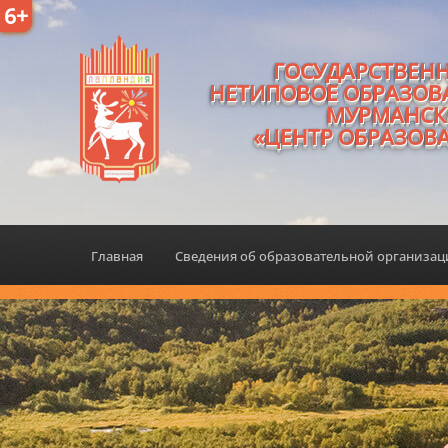
6+
ГОСУДАРСТВЕН
НЕТИПОВОЕ ОБРАЗОВ
МУРМАНСК
«ЦЕНТР ОБРАЗОВ
Главная
Сведения об образовательной организа