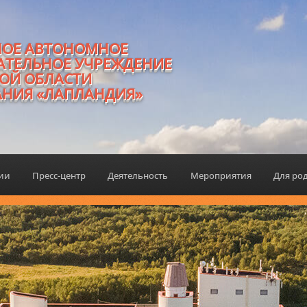
НОЕ АВТОНОМНОЕ
АТЕЛЬНОЕ УЧРЕЖДЕНИЕ
ОЙ ОБЛАСТИ
АНИЯ «ЛАПЛАНДИЯ»
ции
Пресс-центр
Деятельность
Мероприятия
Для ро