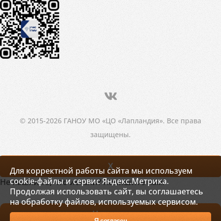
© 2015-2026 ГАНОУ МО «ЦО «Лапландия». Все права
защищены.
X
Для корректной работы сайта мы используем
cookie-файлы и сервис Яндекс.Метрика.
Не нашли то, что искали? Напишите нам!
Продолжая использовать сайт, вы соглашаетесь
на обработку файлов, используемых сервисом.
Написать
Я согласен