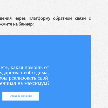
щения через Платформу обратной связи с
жмите на баннер:
ете, какая помощь от
ударства необходима,
обы реализовать свой
енциал на максимум?
Отправить сообщение