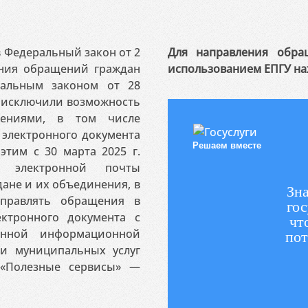
 в Федеральный закон от 2
Для направления обра
ения обращений граждан
использованием ЕПГУ на
ральным законом от 28
я исключили возможность
ениями, в том числе
электронного документа
Решаем вместе
этим с 30 марта 2025 г.
 электронной почты
ане и их объединения, в
Зна
аправлять обращения в
гос
ктронного документа с
чт
венной информационной
пот
 и муниципальных услуг
«Полезные сервисы» —