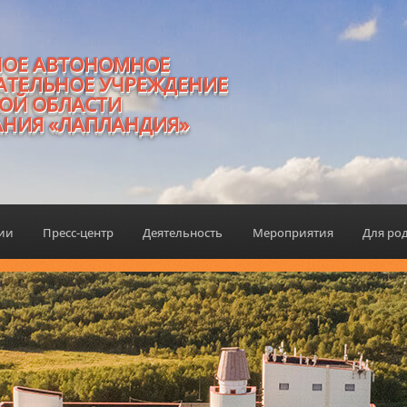
НОЕ АВТОНОМНОЕ
АТЕЛЬНОЕ УЧРЕЖДЕНИЕ
ОЙ ОБЛАСТИ
АНИЯ «ЛАПЛАНДИЯ»
ции
Пресс-центр
Деятельность
Мероприятия
Для ро