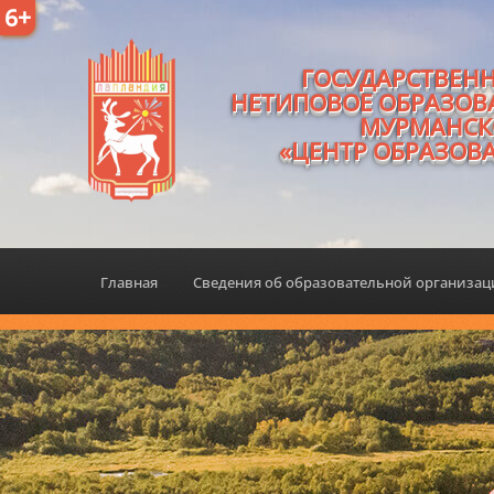
6+
ГОСУДАРСТВЕН
НЕТИПОВОЕ ОБРАЗОВ
МУРМАНСК
«ЦЕНТР ОБРАЗОВ
Главная
Сведения об образовательной организа