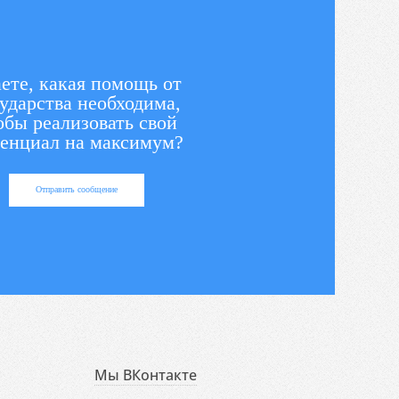
ете, какая помощь от
ударства необходима,
обы реализовать свой
енциал на максимум?
Отправить сообщение
Мы ВКонтакте