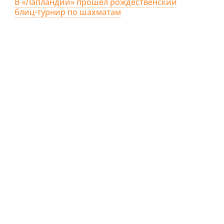
В «Лапландии» прошёл рождественский
блиц-турнир по шахматам