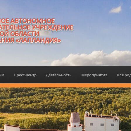
НОЕ АВТОНОМНОЕ
АТЕЛЬНОЕ УЧРЕЖДЕНИЕ
ОЙ ОБЛАСТИ
АНИЯ «ЛАПЛАНДИЯ»
ции
Пресс-центр
Деятельность
Мероприятия
Для ро