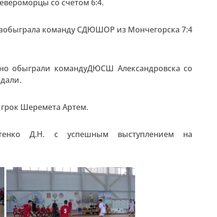
евероморцы со счетом 6:4.
аобыграла команду СДЮШОР из Мончегорска 7:4
енно обыграли командуДЮСШ Александровска со
едали.
грок Шеремета Артем.
тенко Д.Н. с успешным выступлением на