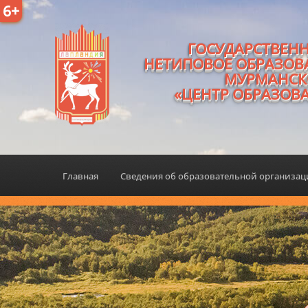
6+
ГОСУДАРСТВЕН
НЕТИПОВОЕ ОБРАЗОВ
МУРМАНСК
«ЦЕНТР ОБРАЗОВ
Главная
Сведения об образовательной организа