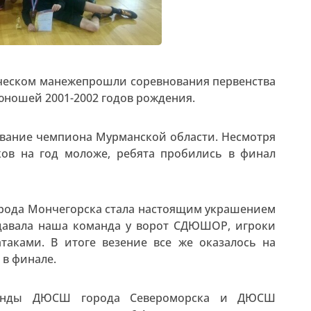
тическом манежепрошли соревнования первенства
юношей 2001-2002 годов рождения.
 звание чемпиона Мурманской области. Несмотря
ков на год моложе, ребята пробились в финал
рода Мончегорска стала настоящим украшением
здавала наша команда у ворот СДЮШОР, игроки
таками. В итоге везение все же оказалось на
 в финале.
манды ДЮСШ города Североморска и ДЮСШ