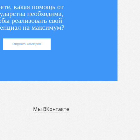
ете, какая помощь от
ударства необходима,
обы реализовать свой
енциал на максимум?
Отправить сообщение
Мы ВКонтакте