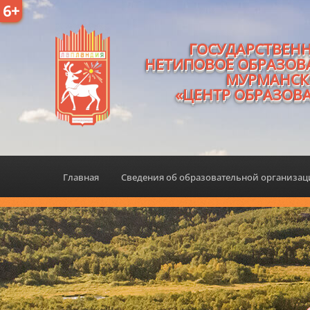
6+
ГОСУДАРСТВЕН
НЕТИПОВОЕ ОБРАЗОВ
МУРМАНСК
«ЦЕНТР ОБРАЗОВ
Главная
Сведения об образовательной организа