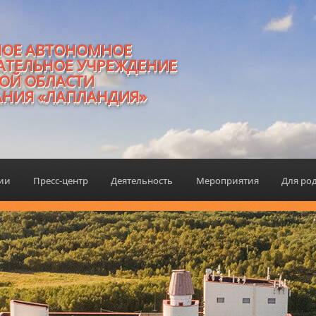
НОЕ АВТОНОМНОЕ
АТЕЛЬНОЕ УЧРЕЖДЕНИЕ
ОЙ ОБЛАСТИ
АНИЯ «ЛАПЛАНДИЯ»
ции
Пресс-центр
Деятельность
Мероприятия
Для ро