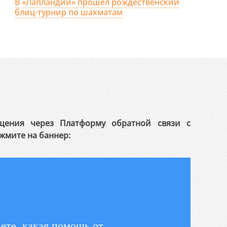
В «Лапландии» прошёл рождественский
блиц-турнир по шахматам
щения через Платформу обратной связи с
жмите на баннер:
ете, какая помощь от