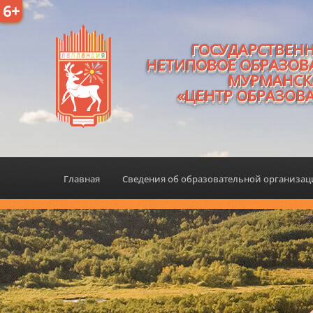
6+
ГОСУДАРСТВЕН
НЕТИПОВОЕ ОБРАЗОВ
МУРМАНСК
«ЦЕНТР ОБРАЗОВ
Главная
Сведения об образовательной организа