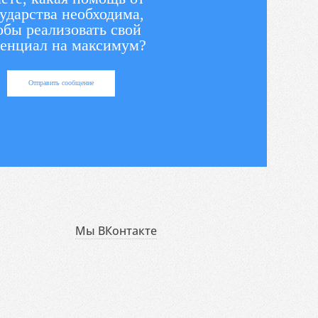
ударства необходима,
обы реализовать свой
енциал на максимум?
Отправить сообщение
Мы ВКонтакте