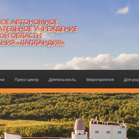
НОЕ АВТОНОМНОЕ
АТЕЛЬНОЕ УЧРЕЖДЕНИЕ
ОЙ ОБЛАСТИ
АНИЯ «ЛАПЛАНДИЯ»
ции
Пресс-центр
Деятельность
Мероприятия
Для ро