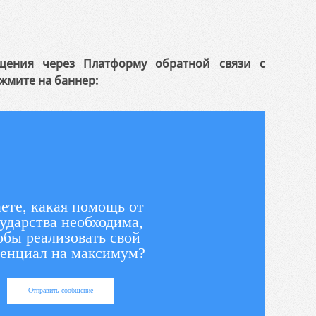
щения через Платформу обратной связи с
жмите на баннер:
ете, какая помощь от
ударства необходима,
обы реализовать свой
енциал на максимум?
Отправить сообщение