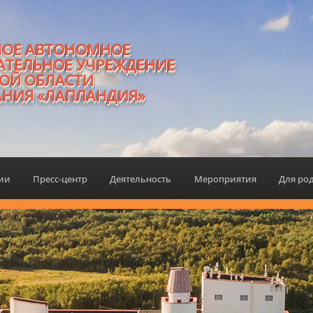
НОЕ АВТОНОМНОЕ
АТЕЛЬНОЕ УЧРЕЖДЕНИЕ
ОЙ ОБЛАСТИ
АНИЯ «ЛАПЛАНДИЯ»
ции
Пресс-центр
Деятельность
Мероприятия
Для ро