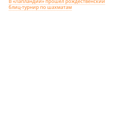
В «Лапландии» прошёл рождественский
блиц-турнир по шахматам