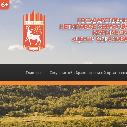
6+
ГОСУДАРСТВЕН
НЕТИПОВОЕ ОБРАЗОВ
МУРМАНСК
«ЦЕНТР ОБРАЗОВ
Главная
Сведения об образовательной организа