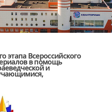
о этапа Всероссийского
териалов в помощь
раеведческой и
бучающимися,