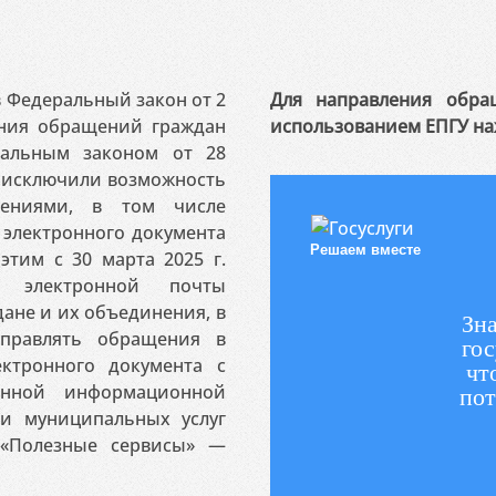
 в Федеральный закон от 2
Для направления обра
ения обращений граждан
использованием ЕПГУ на
ральным законом от 28
я исключили возможность
ениями, в том числе
электронного документа
Решаем вместе
этим с 30 марта 2025 г.
 электронной почты
ане и их объединения, в
Зна
аправлять обращения в
гос
ктронного документа с
чт
венной информационной
пот
 и муниципальных услуг
«Полезные сервисы» —