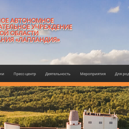
НОЕ АВТОНОМНОЕ
АТЕЛЬНОЕ УЧРЕЖДЕНИЕ
ОЙ ОБЛАСТИ
АНИЯ «ЛАПЛАНДИЯ»
ции
Пресс-центр
Деятельность
Мероприятия
Для ро