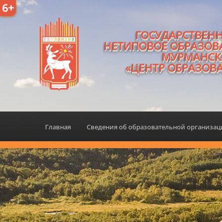
6+
ГОСУДАРСТВЕН
НЕТИПОВОЕ ОБРАЗОВ
МУРМАНСК
«ЦЕНТР ОБРАЗОВ
Главная
Сведения об образовательной организа