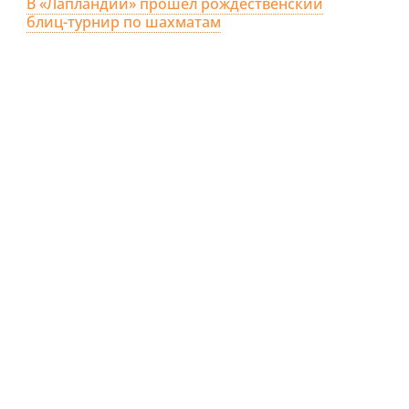
В «Лапландии» прошёл рождественский
блиц-турнир по шахматам