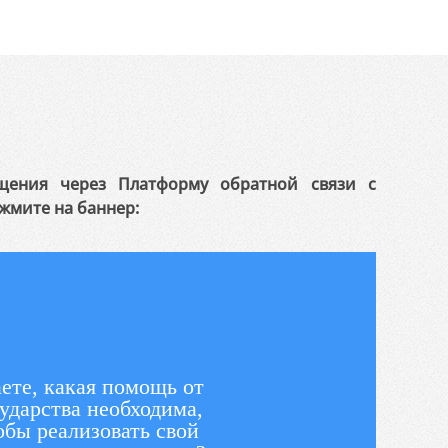
щения через Платформу обратной связи с
жмите на баннер:
ете, какая помощь от
ударства необходима,
обы реализовать свой