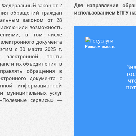
 в Федеральный закон от 2
Для направления обра
ения обращений граждан
использованием ЕПГУ на
ральным законом от 28
я исключили возможность
ениями, в том числе
электронного документа
Решаем вместе
этим с 30 марта 2025 г.
 электронной почты
ане и их объединения, в
Зна
аправлять обращения в
гос
ктронного документа с
чт
венной информационной
пот
 и муниципальных услуг
«Полезные сервисы» —