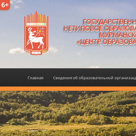
6+
ГОСУДАРСТВЕН
НЕТИПОВОЕ ОБРАЗОВ
МУРМАНСК
«ЦЕНТР ОБРАЗОВ
Главная
Сведения об образовательной организа