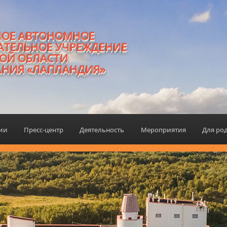
НОЕ АВТОНОМНОЕ
АТЕЛЬНОЕ УЧРЕЖДЕНИЕ
ОЙ ОБЛАСТИ
АНИЯ «ЛАПЛАНДИЯ»
ции
Пресс-центр
Деятельность
Мероприятия
Для ро