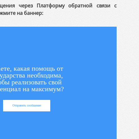
щения через Платформу обратной связи с
жмите на баннер:
ете, какая помощь от
ударства необходима,
обы реализовать свой
енциал на максимум?
Отправить сообщение