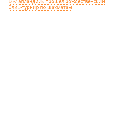
В «Лапландии» прошёл рождественский
блиц-турнир по шахматам