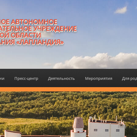
НОЕ АВТОНОМНОЕ
АТЕЛЬНОЕ УЧРЕЖДЕНИЕ
ОЙ ОБЛАСТИ
АНИЯ «ЛАПЛАНДИЯ»
ции
Пресс-центр
Деятельность
Мероприятия
Для ро