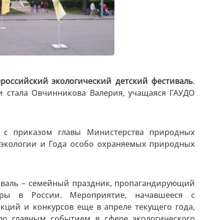
сероссийский экологический детский фестиваль
.
и стала Овчинникова Валерия, учащаяся ГАУДО
и с приказом главы Министерства природных
а экологии и Года особо охраняемых природных
иваль – семейный праздник, пропагандирующий
уры в России. Мероприятие, начавшееся с
кций и конкурсов еще в апреле текущего года,
ло главным событием в сфере экологического