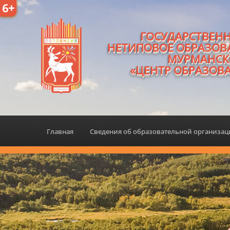
6+
ГОСУДАРСТВЕН
НЕТИПОВОЕ ОБРАЗОВ
МУРМАНСК
«ЦЕНТР ОБРАЗОВ
Главная
Сведения об образовательной организа