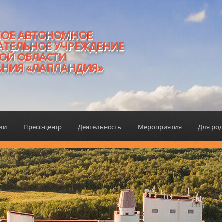
НОЕ АВТОНОМНОЕ
АТЕЛЬНОЕ УЧРЕЖДЕНИЕ
ОЙ ОБЛАСТИ
АНИЯ «ЛАПЛАНДИЯ»
ции
Пресс-центр
Деятельность
Мероприятия
Для ро