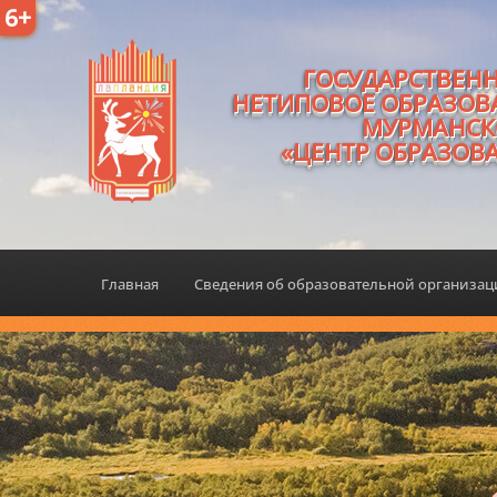
6+
ГОСУДАРСТВЕН
НЕТИПОВОЕ ОБРАЗОВ
МУРМАНСК
«ЦЕНТР ОБРАЗОВ
Главная
Сведения об образовательной организа