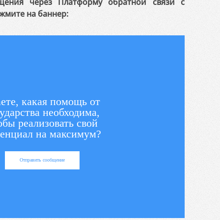
щения через Платформу обратной связи с
жмите на баннер:
ете, какая помощь от
ударства необходима,
обы реализовать свой
енциал на максимум?
Отправить сообщение