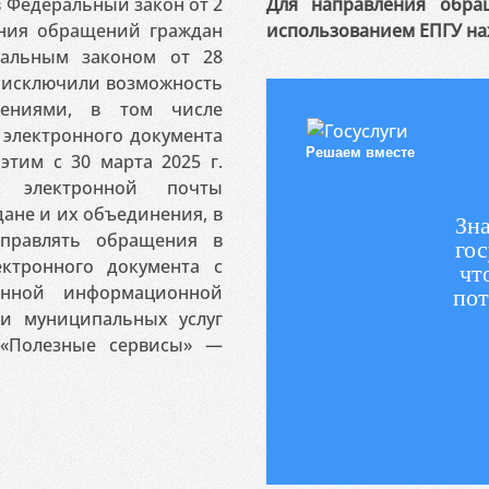
 в Федеральный закон от 2
Для направления обра
ения обращений граждан
использованием ЕПГУ на
ральным законом от 28
я исключили возможность
ениями, в том числе
электронного документа
Решаем вместе
этим с 30 марта 2025 г.
 электронной почты
ане и их объединения, в
Зна
аправлять обращения в
гос
ктронного документа с
чт
венной информационной
пот
 и муниципальных услуг
«Полезные сервисы» —