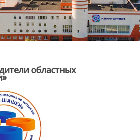
дители областных
и»