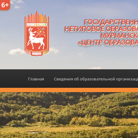
6+
ГОСУДАРСТВЕН
НЕТИПОВОЕ ОБРАЗОВ
МУРМАНСК
«ЦЕНТР ОБРАЗОВ
Главная
Сведения об образовательной организа