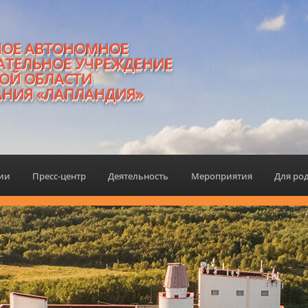
НОЕ АВТОНОМНОЕ
АТЕЛЬНОЕ УЧРЕЖДЕНИЕ
ОЙ ОБЛАСТИ
АНИЯ «ЛАПЛАНДИЯ»
ции
Пресс-центр
Деятельность
Мероприятия
Для ро