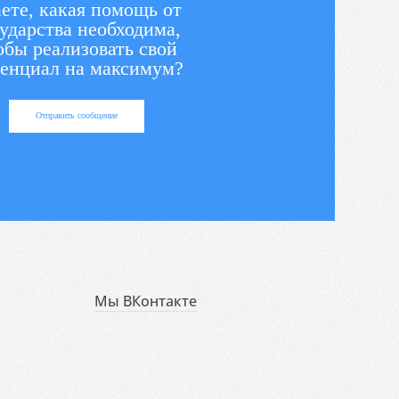
ете, какая помощь от
ударства необходима,
обы реализовать свой
енциал на максимум?
Отправить сообщение
Мы ВКонтакте