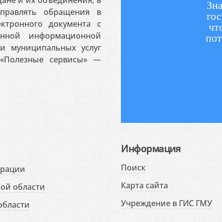
Зна
аправлять обращения в
гос
ктронного документа с
чт
венной информационной
пот
 и муниципальных услуг
«Полезные сервисы» —
Информация
Поиск
ерации
Карта сайта
ой области
Учреждение в ГИС ГМУ
области