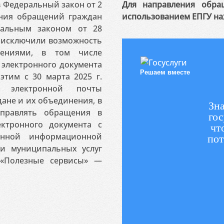
 в Федеральный закон от 2
Для направления обра
ения обращений граждан
использованием ЕПГУ на
ральным законом от 28
я исключили возможность
ениями, в том числе
электронного документа
Решаем вместе
этим с 30 марта 2025 г.
 электронной почты
ане и их объединения, в
Зна
аправлять обращения в
гос
ктронного документа с
чт
венной информационной
пот
 и муниципальных услуг
«Полезные сервисы» —