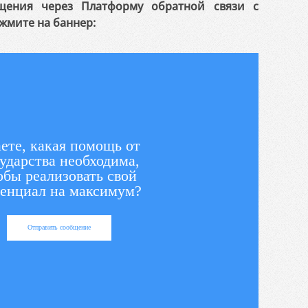
щения через Платформу обратной связи с
жмите на баннер:
ете, какая помощь от
ударства необходима,
обы реализовать свой
енциал на максимум?
Отправить сообщение