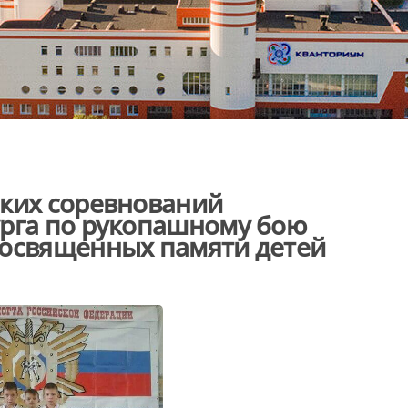
ских соревнований
урга по рукопашному бою
посвященных памяти детей