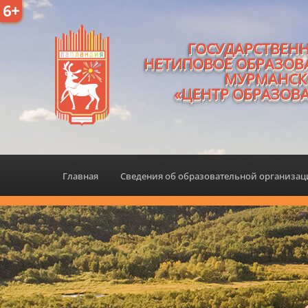
6+
ГОСУДАРСТВЕН
НЕТИПОВОЕ ОБРАЗОВ
МУРМАНСК
«ЦЕНТР ОБРАЗОВ
Главная
Сведения об образовательной организа