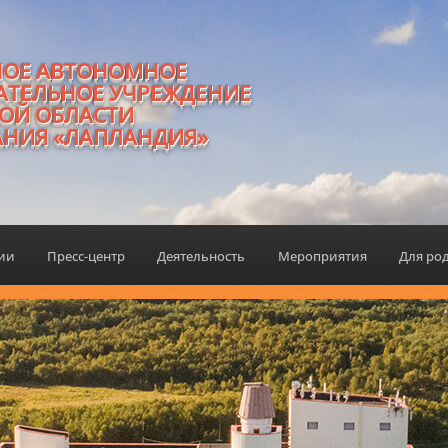
НОЕ АВТОНОМНОЕ
АТЕЛЬНОЕ УЧРЕЖДЕНИЕ
ОЙ ОБЛАСТИ
АНИЯ «ЛАПЛАНДИЯ»
ции
Пресс-центр
Деятельность
Мероприятия
Для ро