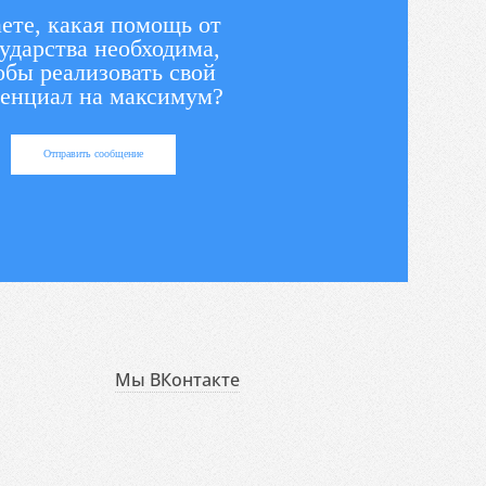
ете, какая помощь от
ударства необходима,
обы реализовать свой
енциал на максимум?
Отправить сообщение
Мы ВКонтакте