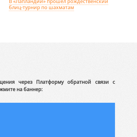
В «Лапландии» прошёл рождественский
блиц-турнир по шахматам
щения через Платформу обратной связи с
жмите на баннер: