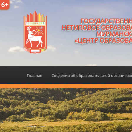
6+
ГОСУДАРСТВЕН
НЕТИПОВОЕ ОБРАЗОВ
МУРМАНСК
«ЦЕНТР ОБРАЗОВ
Главная
Сведения об образовательной организа