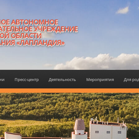
НОЕ АВТОНОМНОЕ
АТЕЛЬНОЕ УЧРЕЖДЕНИЕ
ОЙ ОБЛАСТИ
АНИЯ «ЛАПЛАНДИЯ»
ции
Пресс-центр
Деятельность
Мероприятия
Для ро