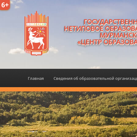
6+
ГОСУДАРСТВЕН
НЕТИПОВОЕ ОБРАЗОВ
МУРМАНСК
«ЦЕНТР ОБРАЗОВ
Главная
Сведения об образовательной организа