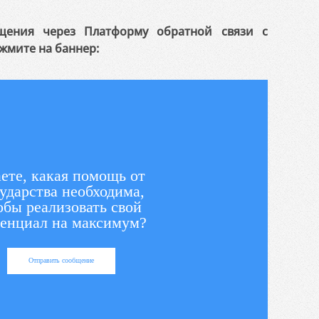
щения через Платформу обратной связи с
жмите на баннер:
ете, какая помощь от
ударства необходима,
обы реализовать свой
енциал на максимум?
Отправить сообщение