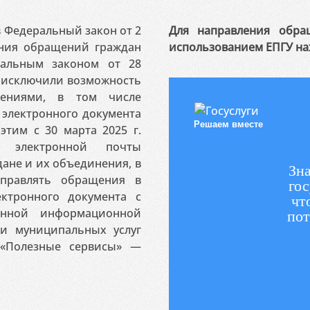
 в Федеральный закон от 2
Для направления обра
ения обращений граждан
использованием ЕПГУ на
ральным законом от 28
я исключили возможность
ениями, в том числе
электронного документа
Решаем вместе
этим с 30 марта 2025 г.
 электронной почты
ане и их объединения, в
Зна
аправлять обращения в
гос
ктронного документа с
чт
венной информационной
пот
 и муниципальных услуг
«Полезные сервисы» —