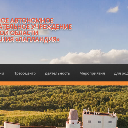
НОЕ АВТОНОМНОЕ
АТЕЛЬНОЕ УЧРЕЖДЕНИЕ
ОЙ ОБЛАСТИ
АНИЯ «ЛАПЛАНДИЯ»
ции
Пресс-центр
Деятельность
Мероприятия
Для ро