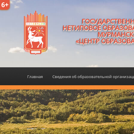
6+
ГОСУДАРСТВЕН
НЕТИПОВОЕ ОБРАЗОВ
МУРМАНСК
«ЦЕНТР ОБРАЗОВ
Главная
Сведения об образовательной организа