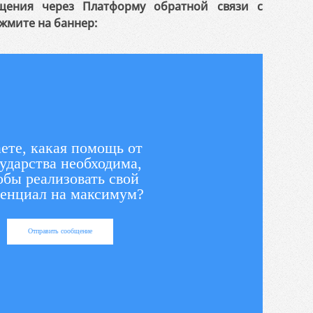
щения через Платформу обратной связи с
жмите на баннер:
ете, какая помощь от
ударства необходима,
обы реализовать свой
енциал на максимум?
Отправить сообщение