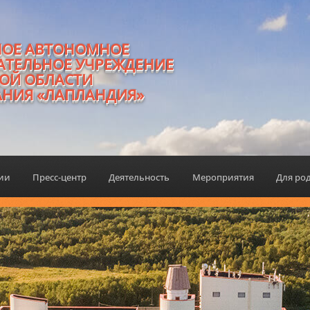
НОЕ АВТОНОМНОЕ
АТЕЛЬНОЕ УЧРЕЖДЕНИЕ
ОЙ ОБЛАСТИ
АНИЯ «ЛАПЛАНДИЯ»
ции
Пресс-центр
Деятельность
Мероприятия
Для ро