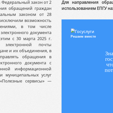
 в Федеральный закон от 2
Для направления обра
ения обращений граждан
использованием ЕПГУ на
ральным законом от 28
я исключили возможность
ениями, в том числе
электронного документа
Решаем вместе
этим с 30 марта 2025 г.
 электронной почты
ане и их объединения, в
Зна
аправлять обращения в
гос
ктронного документа с
чт
венной информационной
пот
 и муниципальных услуг
«Полезные сервисы» —