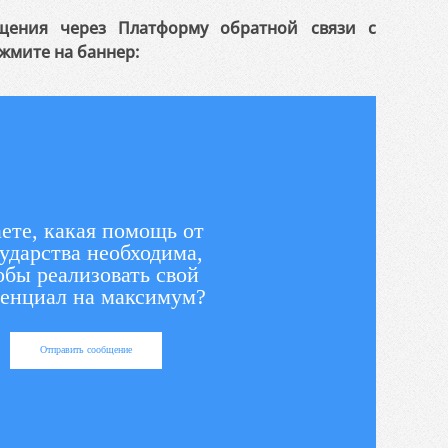
щения через Платформу обратной связи с
жмите на баннер:
ете, какая помощь от
ударства необходима,
обы реализовать свой
енциал на максимум?
Отправить сообщение