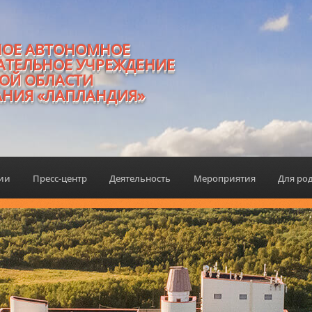
НОЕ АВТОНОМНОЕ
АТЕЛЬНОЕ УЧРЕЖДЕНИЕ
ОЙ ОБЛАСТИ
АНИЯ «ЛАПЛАНДИЯ»
ции
Пресс-центр
Деятельность
Мероприятия
Для ро