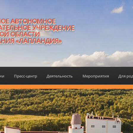
НОЕ АВТОНОМНОЕ
АТЕЛЬНОЕ УЧРЕЖДЕНИЕ
ОЙ ОБЛАСТИ
АНИЯ «ЛАПЛАНДИЯ»
ции
Пресс-центр
Деятельность
Мероприятия
Для ро