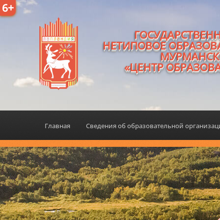
6+
ГОСУДАРСТВЕН
НЕТИПОВОЕ ОБРАЗОВ
МУРМАНСК
«ЦЕНТР ОБРАЗОВ
Главная
Сведения об образовательной организа