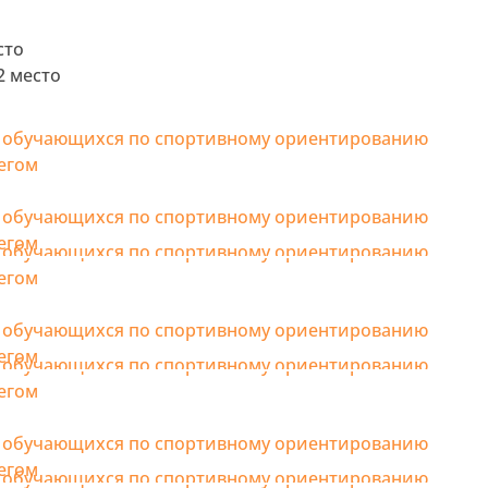
сто
2 место