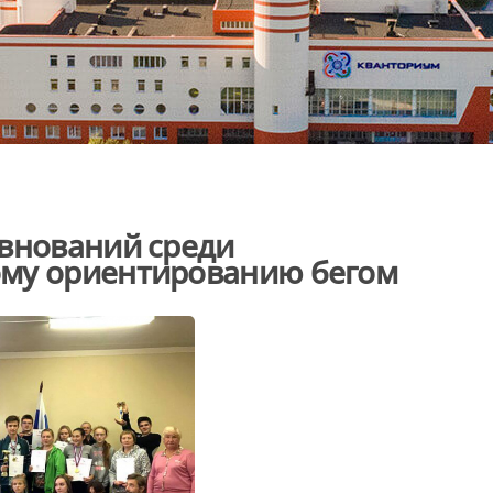
евнований среди
ому ориентированию бегом