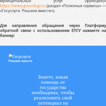
муниципальных услуг (функций)»
https://www.gosuslugi.ru
(раздел «Полезные сервисы» —
«Госуслуги. Решаем вместе»).
Для направления обращения через Платформу
обратной связи с использованием ЕПГУ нажмите на
баннер:
Решаем вместе
Знаете, какая
помощь от
государства
необходима, чтобы
реализовать свой
потенциал на