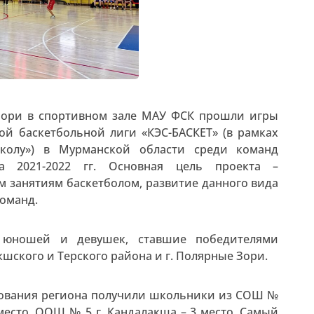
е Зори в спортивном зале МАУ ФСК прошли игры
й баскетбольной лиги «КЭС-БАСКЕТ» (в рамках
школу») в Мурманской области среди команд
на 2021-2022 гг. Основная цель проекта –
 занятиям баскетболом, развитие данного вида
оманд.
 юношей и девушек, ставшие победителями
шского и Терского района и г. Полярные Зори.
нования региона получили школьники из СОШ №
 место, ООШ № 5 г. Кандалакша – 3 место. Самый