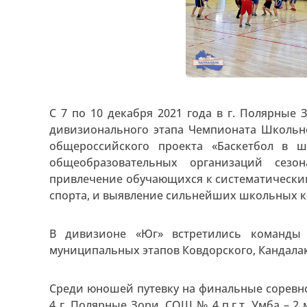
С 7 по 10 декабря 2021 года в г. Полярны
дивизионального этапа Чемпионата Школьно
общероссийского проекта «Баскетбол в 
общеобразовательных организаций сезо
привлечение обучающихся к систематическим
спорта, и выявление сильнейших школьных к
В дивизионе «Юг» встретились команды
муниципальных этапов Ковдорского, Кандалак
Среди юношей путевку на финальные сорев
4 г. Полярные Зори, СОШ № 4 п.г.т. Умба – 2