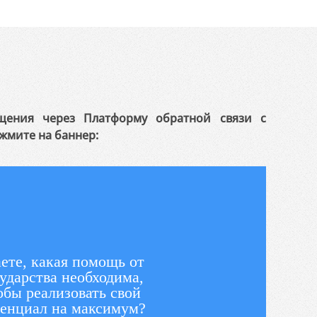
щения через Платформу обратной связи с
жмите на баннер:
ете, какая помощь от
ударства необходима,
обы реализовать свой
енциал на максимум?