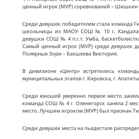
ценный игрок (MVP) соревнований – Шишкин 
Среди девушек победителем стала команда Ги
школьницы из МАОУ СОШ № 10 г. Кандалак
девушки СОШ № 4 п.г.т. Умба, баскетболистк
Самый ценный игрок (MVP) среди девушек д
Полярные Зори – Бакшеева Виктория.
В дивизионе «Центр» встретились коман
муниципальных этапов г. Кировска, г. Апатиты,
Среди юношей уверенно первое место заняла
команда СОШ № 4 г. Оленегорск заняла 2 ме
место. Лучшим игроком (MVP) был признан Тит
Среди девушек места на пьедестале распред