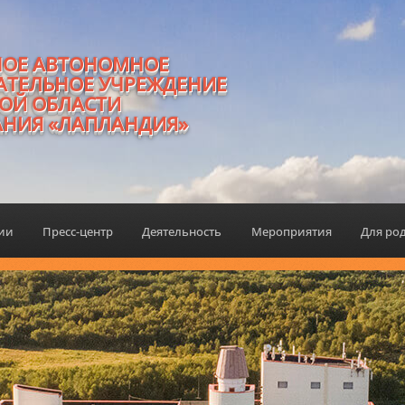
НОЕ АВТОНОМНОЕ
АТЕЛЬНОЕ УЧРЕЖДЕНИЕ
ОЙ ОБЛАСТИ
АНИЯ «ЛАПЛАНДИЯ»
ции
Пресс-центр
Деятельность
Мероприятия
Для ро