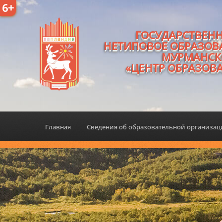
6+
ГОСУДАРСТВЕН
НЕТИПОВОЕ ОБРАЗОВ
МУРМАНСК
«ЦЕНТР ОБРАЗОВ
Главная
Сведения об образовательной организа