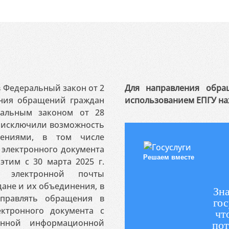
 в Федеральный закон от 2
Для направления обра
ения обращений граждан
использованием ЕПГУ на
ральным законом от 28
я исключили возможность
ениями, в том числе
электронного документа
Решаем вместе
этим с 30 марта 2025 г.
 электронной почты
ане и их объединения, в
Зна
аправлять обращения в
гос
ктронного документа с
чт
венной информационной
пот