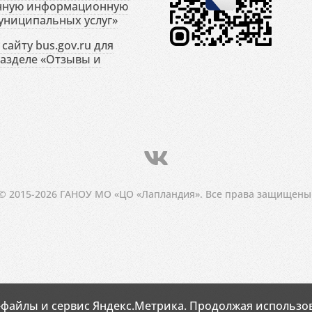
енную информационную
униципальных услуг»
сайту bus.gov.ru для
разделе «Отзывы и
© 2015-2026 ГАНОУ МО «ЦО «Лапландия». Все права защищены
-файлы и сервис Яндекс.Метрика. Продолжая использов