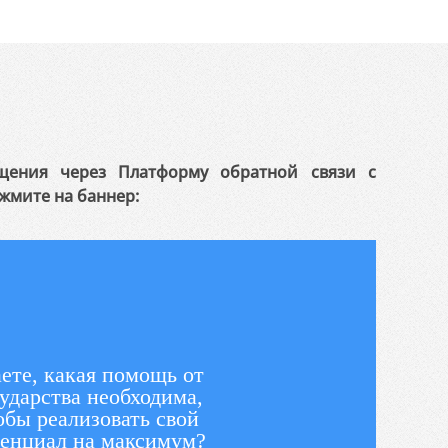
щения через Платформу обратной связи с
жмите на баннер:
ете, какая помощь от
ударства необходима,
обы реализовать свой
енциал на максимум?