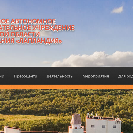
НОЕ АВТОНОМНОЕ
АТЕЛЬНОЕ УЧРЕЖДЕНИЕ
ОЙ ОБЛАСТИ
АНИЯ «ЛАПЛАНДИЯ»
ции
Пресс-центр
Деятельность
Мероприятия
Для ро