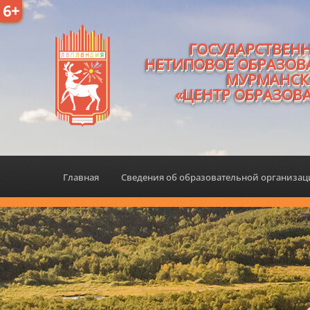
6+
ГОСУДАРСТВЕН
НЕТИПОВОЕ ОБРАЗОВ
МУРМАНСК
«ЦЕНТР ОБРАЗОВ
Главная
Сведения об образовательной организа