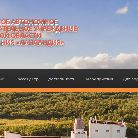
НОЕ АВТОНОМНОЕ
АТЕЛЬНОЕ УЧРЕЖДЕНИЕ
ОЙ ОБЛАСТИ
АНИЯ «ЛАПЛАНДИЯ»
ции
Пресс-центр
Деятельность
Мероприятия
Для ро