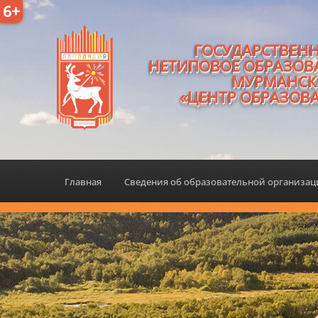
6+
ГОСУДАРСТВЕН
НЕТИПОВОЕ ОБРАЗОВ
МУРМАНСК
«ЦЕНТР ОБРАЗОВ
Главная
Сведения об образовательной организа