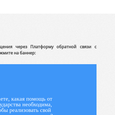
щения через Платформу обратной связи с
жмите на баннер:
ете, какая помощь от
ударства необходима,
обы реализовать свой