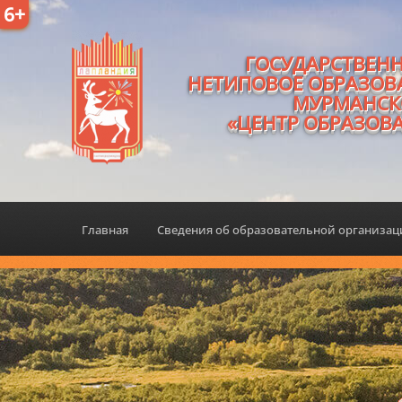
6+
ГОСУДАРСТВЕН
НЕТИПОВОЕ ОБРАЗОВ
МУРМАНСК
«ЦЕНТР ОБРАЗОВ
Главная
Сведения об образовательной организа