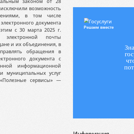
ральным законом от 28
я исключили возможность
ениями, в том числе
электронного документа
Решаем вместе
этим с 30 марта 2025 г.
 электронной почты
ане и их объединения, в
Зна
аправлять обращения в
гос
ктронного документа с
чт
венной информационной
пот
 и муниципальных услуг
«Полезные сервисы» —
Информация