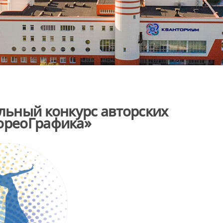
альный конкурс авторских
ХореоГрафика»