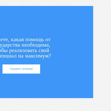
ете, какая помощь от
ударства необходима,
обы реализовать свой
енциал на максимум?
Отправить сообщение