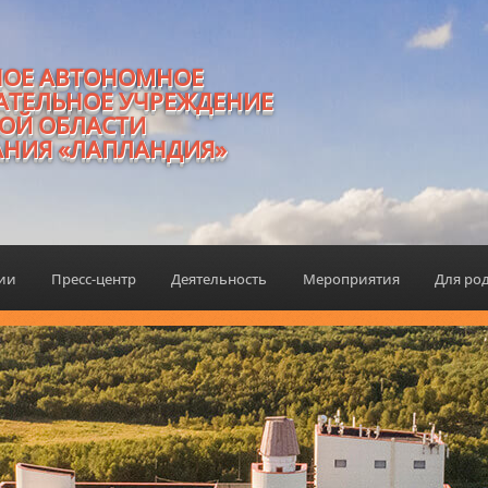
НОЕ АВТОНОМНОЕ
АТЕЛЬНОЕ УЧРЕЖДЕНИЕ
ОЙ ОБЛАСТИ
АНИЯ «ЛАПЛАНДИЯ»
ции
Пресс-центр
Деятельность
Мероприятия
Для ро