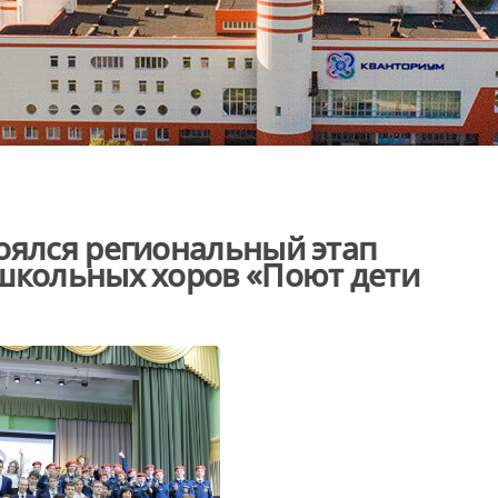
оялся региональный этап
 школьных хоров «Поют дети