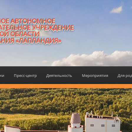
НОЕ АВТОНОМНОЕ
АТЕЛЬНОЕ УЧРЕЖДЕНИЕ
ОЙ ОБЛАСТИ
АНИЯ «ЛАПЛАНДИЯ»
ции
Пресс-центр
Деятельность
Мероприятия
Для ро