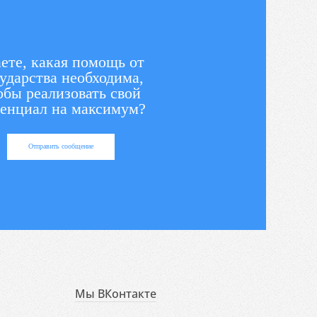
ете, какая помощь от
ударства необходима,
обы реализовать свой
енциал на максимум?
Отправить сообщение
Мы ВКонтакте