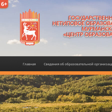
6+
ГОСУДАРСТВЕН
НЕТИПОВОЕ ОБРАЗОВ
МУРМАНСК
«ЦЕНТР ОБРАЗОВ
Главная
Сведения об образовательной организа