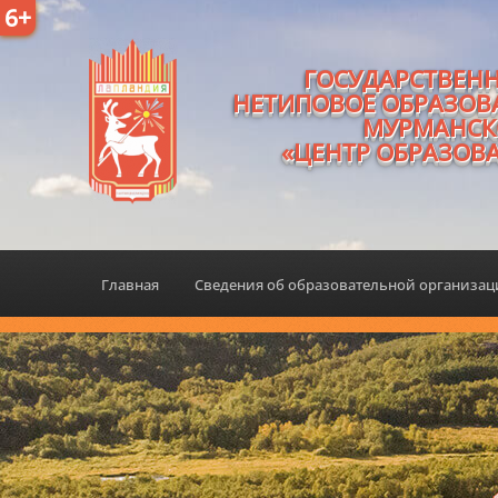
6+
ГОСУДАРСТВЕН
НЕТИПОВОЕ ОБРАЗОВ
МУРМАНСК
«ЦЕНТР ОБРАЗОВ
Главная
Сведения об образовательной организа