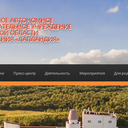
НОЕ АВТОНОМНОЕ
АТЕЛЬНОЕ УЧРЕЖДЕНИЕ
ОЙ ОБЛАСТИ
АНИЯ «ЛАПЛАНДИЯ»
ции
Пресс-центр
Деятельность
Мероприятия
Для ро