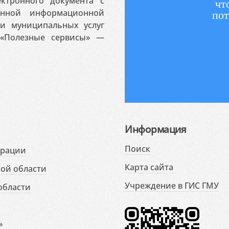
ктронного документа с
чт
венной информационной
пот
 и муниципальных услуг
«Полезные сервисы» —
Информация
Поиск
ерации
Карта сайта
ой области
Учреждение в ГИС ГМУ
области
»