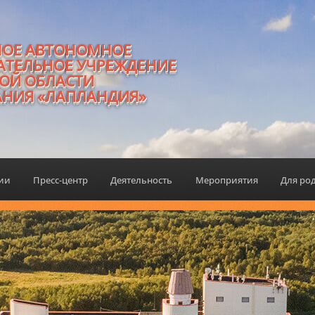
НОЕ АВТОНОМНОЕ
АТЕЛЬНОЕ УЧРЕЖДЕНИЕ
ОЙ ОБЛАСТИ
АНИЯ «ЛАПЛАНДИЯ»
ции
Пресс-центр
Деятельность
Мероприятия
Для ро