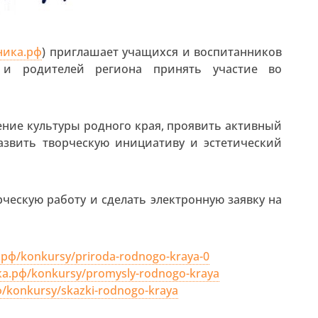
еника.рф
) приглашает учащихся и воспитанников
в и родителей региона принять участие во
ение культуры родного края, проявить активный
азвить творческую инициативу и эстетический
ческую работу и сделать электронную заявку на
.рф/konkursy/priroda-rodnogo-kraya-0
ка.рф/konkursy/promysly-rodnogo-kraya
ф/konkursy/skazki-rodnogo-kraya