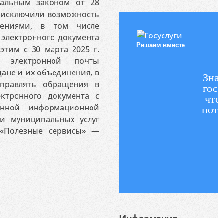
ральным законом от 28
я исключили возможность
ениями, в том числе
электронного документа
Решаем вместе
этим с 30 марта 2025 г.
 электронной почты
ане и их объединения, в
Зна
аправлять обращения в
гос
ктронного документа с
чт
венной информационной
пот
 и муниципальных услуг
«Полезные сервисы» —