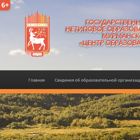
6+
ГОСУДАРСТВЕН
НЕТИПОВОЕ ОБРАЗОВ
МУРМАНСК
«ЦЕНТР ОБРАЗОВ
Главная
Сведения об образовательной организа