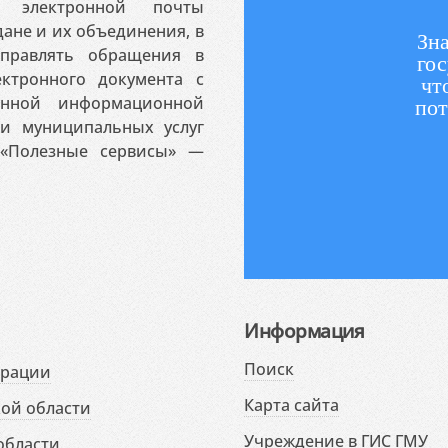
 электронной почты
ане и их объединения, в
Зна
аправлять обращения в
гос
ктронного документа с
чт
венной информационной
пот
 и муниципальных услуг
«Полезные сервисы» —
Информация
Поиск
ерации
Карта сайта
ой области
Учреждение в ГИС ГМУ
области