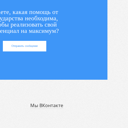
ете, какая помощь от
ударства необходима,
обы реализовать свой
енциал на максимум?
Отправить сообщение
Мы ВКонтакте