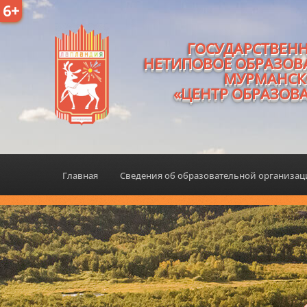
6+
ГОСУДАРСТВЕН
НЕТИПОВОЕ ОБРАЗОВ
МУРМАНСК
«ЦЕНТР ОБРАЗОВ
Главная
Сведения об образовательной организа