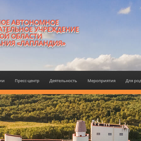
НОЕ АВТОНОМНОЕ
АТЕЛЬНОЕ УЧРЕЖДЕНИЕ
ОЙ ОБЛАСТИ
АНИЯ «ЛАПЛАНДИЯ»
ции
Пресс-центр
Деятельность
Мероприятия
Для ро