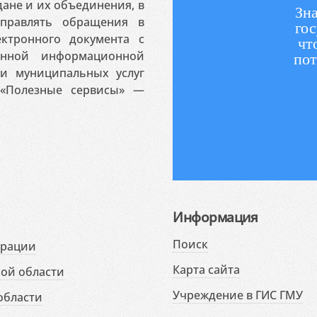
ане и их объединения, в
Зна
аправлять обращения в
гос
ктронного документа с
чт
венной информационной
пот
 и муниципальных услуг
«Полезные сервисы» —
Информация
Поиск
ерации
Карта сайта
ой области
Учреждение в ГИС ГМУ
области