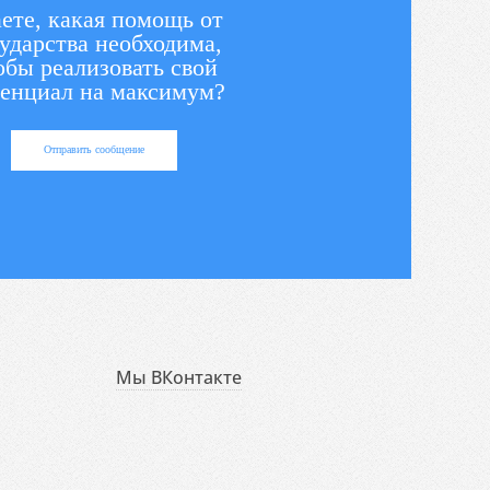
ете, какая помощь от
ударства необходима,
обы реализовать свой
енциал на максимум?
Отправить сообщение
Мы ВКонтакте