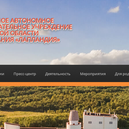
НОЕ АВТОНОМНОЕ
АТЕЛЬНОЕ УЧРЕЖДЕНИЕ
ОЙ ОБЛАСТИ
АНИЯ «ЛАПЛАНДИЯ»
ции
Пресс-центр
Деятельность
Мероприятия
Для ро