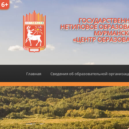
6+
ГОСУДАРСТВЕН
НЕТИПОВОЕ ОБРАЗОВ
МУРМАНСК
«ЦЕНТР ОБРАЗОВ
Главная
Сведения об образовательной организа