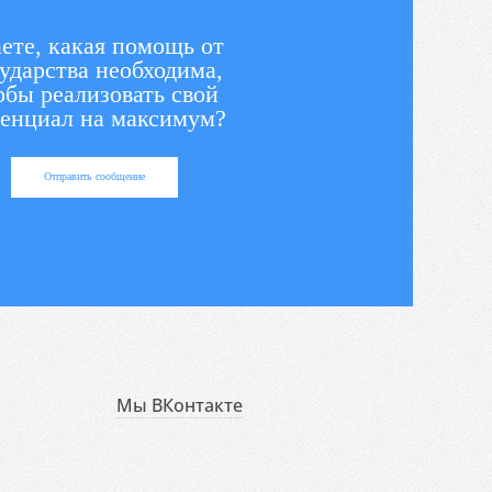
ете, какая помощь от
ударства необходима,
обы реализовать свой
енциал на максимум?
Отправить сообщение
Мы ВКонтакте