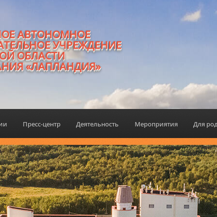
НОЕ АВТОНОМНОЕ
АТЕЛЬНОЕ УЧРЕЖДЕНИЕ
ОЙ ОБЛАСТИ
АНИЯ «ЛАПЛАНДИЯ»
ции
Пресс-центр
Деятельность
Мероприятия
Для ро