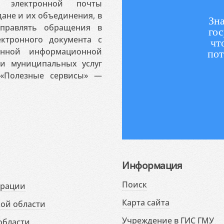
 электронной почты
ане и их объединения, в
Зна
аправлять обращения в
гос
ктронного документа с
чт
венной информационной
пот
 и муниципальных услуг
«Полезные сервисы» —
Информация
Поиск
ерации
Карта сайта
ой области
Учреждение в ГИС ГМУ
области