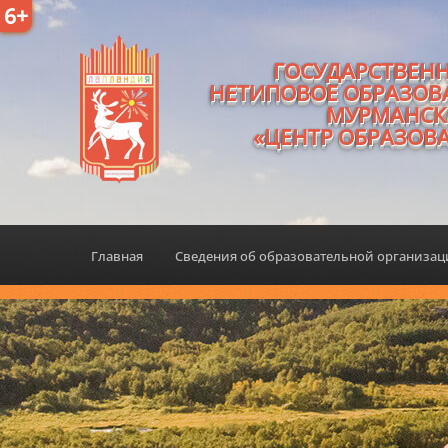
6+
ГОСУДАРСТВЕН
НЕТИПОВОЕ ОБРАЗОВ
МУРМАНСК
«ЦЕНТР ОБРАЗОВ
Главная
Сведения об образовательной организа