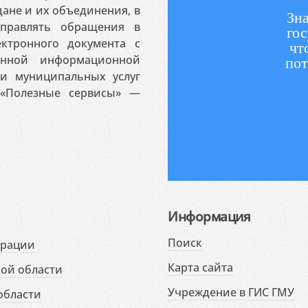
ане и их объединения, в
Зна
аправлять обращения в
гос
ктронного документа с
чт
венной информационной
пот
 и муниципальных услуг
«Полезные сервисы» —
Информация
Поиск
ерации
Карта сайта
ой области
Учреждение в ГИС ГМУ
области