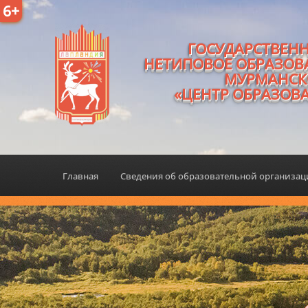
6+
ГОСУДАРСТВЕН
НЕТИПОВОЕ ОБРАЗОВ
МУРМАНСК
«ЦЕНТР ОБРАЗОВ
Главная
Сведения об образовательной организа