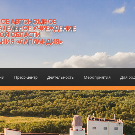
НОЕ АВТОНОМНОЕ
АТЕЛЬНОЕ УЧРЕЖДЕНИЕ
ОЙ ОБЛАСТИ
АНИЯ «ЛАПЛАНДИЯ»
ции
Пресс-центр
Деятельность
Мероприятия
Для ро