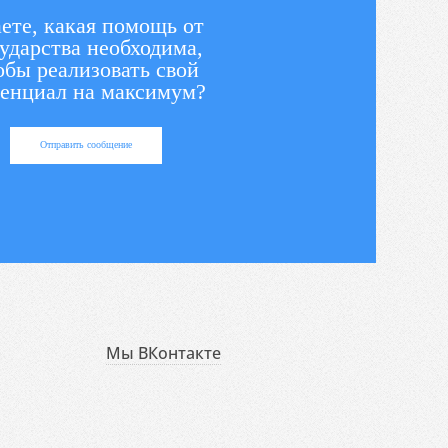
ете, какая помощь от
ударства необходима,
обы реализовать свой
енциал на максимум?
Отправить сообщение
Мы ВКонтакте