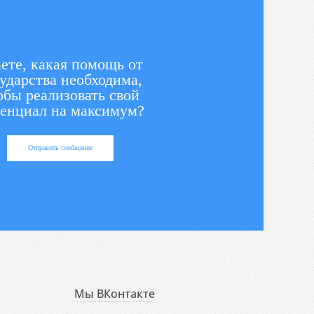
ете, какая помощь от
ударства необходима,
обы реализовать свой
енциал на максимум?
Отправить сообщение
Мы ВКонтакте