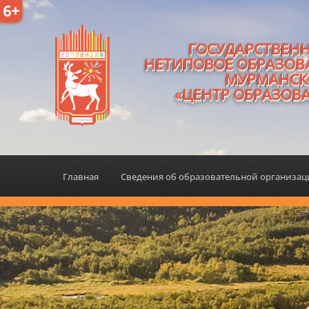
6+
ГОСУДАРСТВЕН
НЕТИПОВОЕ ОБРАЗОВ
МУРМАНСК
«ЦЕНТР ОБРАЗОВ
Главная
Сведения об образовательной организа