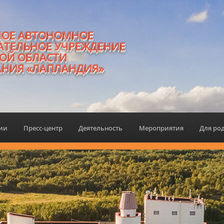
НОЕ АВТОНОМНОЕ
АТЕЛЬНОЕ УЧРЕЖДЕНИЕ
ОЙ ОБЛАСТИ
АНИЯ «ЛАПЛАНДИЯ»
ции
Пресс-центр
Деятельность
Мероприятия
Для ро