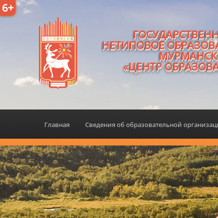
6+
ГОСУДАРСТВЕН
НЕТИПОВОЕ ОБРАЗОВ
МУРМАНСК
«ЦЕНТР ОБРАЗОВ
Главная
Сведения об образовательной организа