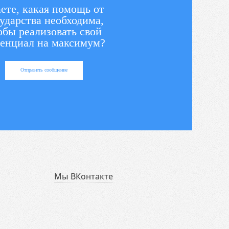
ете, какая помощь от
ударства необходима,
обы реализовать свой
енциал на максимум?
Отправить сообщение
Мы ВКонтакте