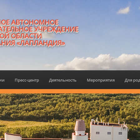
НОЕ АВТОНОМНОЕ
АТЕЛЬНОЕ УЧРЕЖДЕНИЕ
ОЙ ОБЛАСТИ
АНИЯ «ЛАПЛАНДИЯ»
ции
Пресс-центр
Деятельность
Мероприятия
Для ро