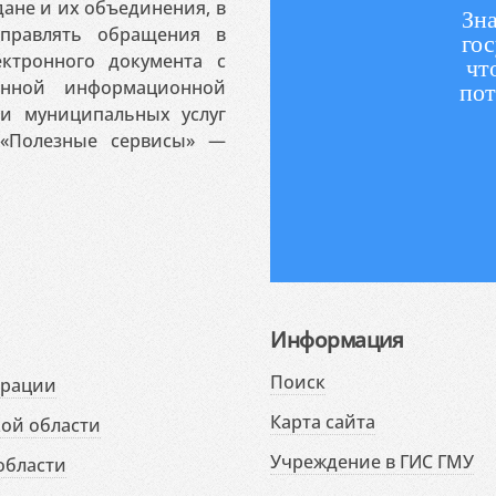
ане и их объединения, в
Зна
аправлять обращения в
гос
ктронного документа с
чт
венной информационной
пот
 и муниципальных услуг
«Полезные сервисы» —
Информация
Поиск
ерации
Карта сайта
ой области
Учреждение в ГИС ГМУ
области