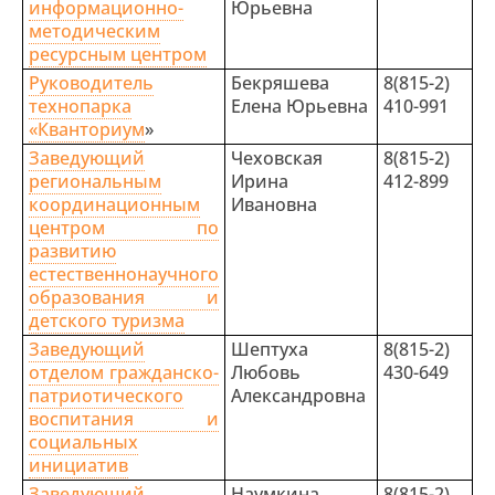
информационно-
Юрьевна
методическим
ресурсным центром
Руководитель
Бекряшева
8(815-2)
технопарка
Елена Юрьевна
410-991
«Кванториум
»
Заведующий
Чеховская
8(815-2)
региональным
Ирина
412-899
координационным
Ивановна
центром по
развитию
естественнонаучного
образования и
детского туризма
Заведующий
Шептуха
8(815-2)
отделом гражданско-
Любовь
430-649
патриотического
Александровна
воспитания и
социальных
инициатив
Заведующий
Наумкина
8(815-2)