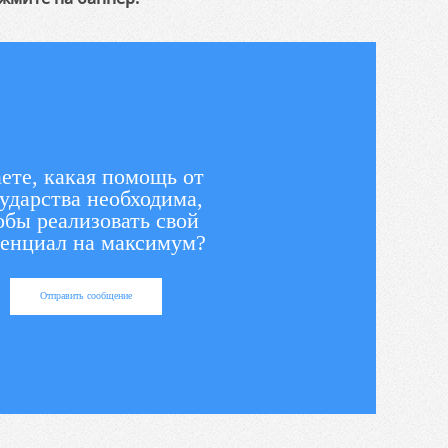
ете, какая помощь от
ударства необходима,
обы реализовать свой
енциал на максимум?
Отправить сообщение