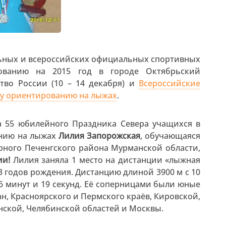
льных и всероссийских официальных спортивных
рованию на 2015 год в городе Октябрьский
тво России (10 – 14 декабря) и
Всероссийские
ому ориентированию на лыжах
.
 55 юбилейного Праздника Севера учащихся в
анию на лыжах
Лилия Запорожская
, обучающаяся
рного Печенгского района Мурманской области,
ии!
Лилия заняла 1 место на дистанции «лыжная
03 годов рождения. Дистанцию длиной 3900 м с 10
6 минут и 19 секунд. Её соперницами были юные
, Красноярского и Пермского краёв, Кировской,
нской, Челябинской областей и Москвы.