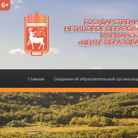
6+
ГОСУДАРСТВЕН
НЕТИПОВОЕ ОБРАЗОВ
МУРМАНСК
«ЦЕНТР ОБРАЗОВ
Главная
Сведения об образовательной организа