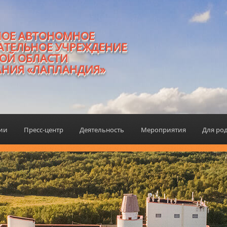
НОЕ АВТОНОМНОЕ
АТЕЛЬНОЕ УЧРЕЖДЕНИЕ
ОЙ ОБЛАСТИ
АНИЯ «ЛАПЛАНДИЯ»
ции
Пресс-центр
Деятельность
Мероприятия
Для ро