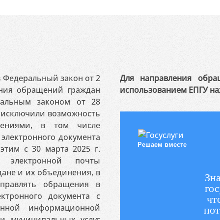
 в Федеральный закон от 2
Для направления обра
ения обращений граждан
использованием ЕПГУ на
ральным законом от 28
я исключили возможность
ениями, в том числе
электронного документа
Решаем вместе
этим с 30 марта 2025 г.
 электронной почты
ане и их объединения, в
Зна
аправлять обращения в
гос
ктронного документа с
чт
венной информационной
пот
 и муниципальных услуг