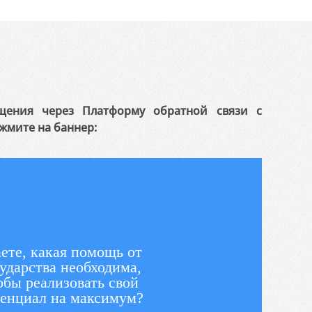
щения через Платформу обратной связи с
жмите на баннер:
ете, какая помощь от
ударства необходима,
обы реализовать свой
енциал на максимум?