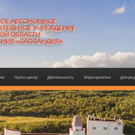
НОЕ АВТОНОМНОЕ
АТЕЛЬНОЕ УЧРЕЖДЕНИЕ
ОЙ ОБЛАСТИ
АНИЯ «ЛАПЛАНДИЯ»
ции
Пресс-центр
Деятельность
Мероприятия
Для ро