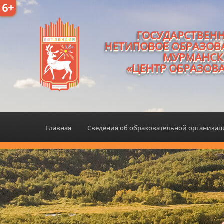
6+
ГОСУДАРСТВЕН
НЕТИПОВОЕ ОБРАЗОВ
МУРМАНСК
«ЦЕНТР ОБРАЗОВ
Главная
Сведения об образовательной организа