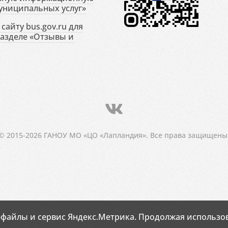
униципальных услуг»
сайту bus.gov.ru для
разделе «Отзывы и
© 2015-2026 ГАНОУ МО «ЦО «Лапландия». Все права защищены
-файлы и сервис Яндекс.Метрика. Продолжая использов