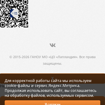
© 2015-2026 ГАНОУ МО «ЦО «Лапландия». Все права
защищены.
X
Для корректной работы сайта мы используем
cookie-файлы и сервис Яндекс.Метрика.
Не нашли то, что искали? Напишите нам!
Продолжая использовать сайт, вы соглашаетесь
на обработку файлов, используемых сервисом.
Написать
Я согласен