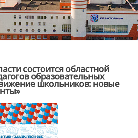
ласти состоится областной
дагогов образовательных
движение школьников: новые
онты»