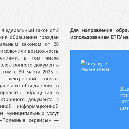
 в Федеральный закон от 2
Для направления обра
ения обращений граждан
использованием ЕПГУ на
ральным законом от 28
я исключили возможность
ениями, в том числе
электронного документа
Решаем вместе
этим с 30 марта 2025 г.
 электронной почты
ане и их объединения, в
Зна
аправлять обращения в
гос
ктронного документа с
чт
венной информационной
пот
 и муниципальных услуг
«Полезные сервисы» —