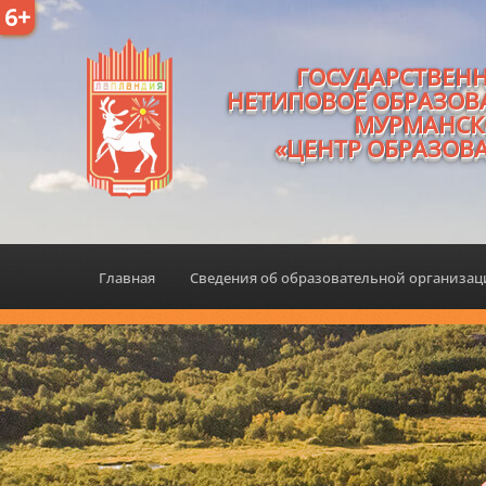
6+
ГОСУДАРСТВЕН
НЕТИПОВОЕ ОБРАЗОВ
МУРМАНСК
«ЦЕНТР ОБРАЗОВ
Главная
Сведения об образовательной организа