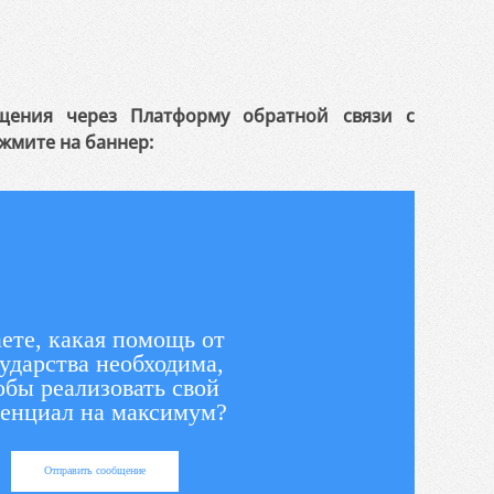
щения через Платформу обратной связи с
жмите на баннер:
ете, какая помощь от
ударства необходима,
обы реализовать свой
енциал на максимум?
Отправить сообщение