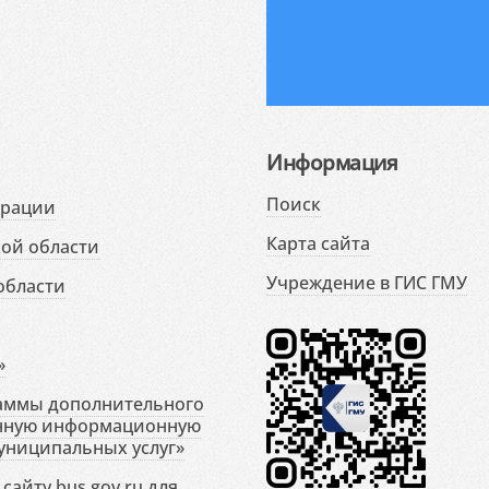
Информация
Поиск
ерации
Карта сайта
ой области
Учреждение в ГИС ГМУ
области
»
раммы дополнительного
енную информационную
униципальных услуг»
сайту bus.gov.ru для