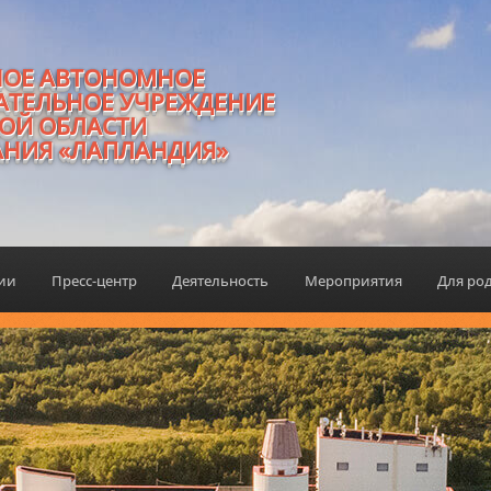
НОЕ АВТОНОМНОЕ
АТЕЛЬНОЕ УЧРЕЖДЕНИЕ
ОЙ ОБЛАСТИ
АНИЯ «ЛАПЛАНДИЯ»
ции
Пресс-центр
Деятельность
Мероприятия
Для ро