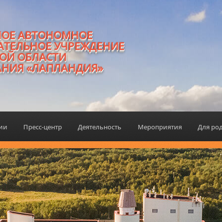
НОЕ АВТОНОМНОЕ
АТЕЛЬНОЕ УЧРЕЖДЕНИЕ
ОЙ ОБЛАСТИ
АНИЯ «ЛАПЛАНДИЯ»
ции
Пресс-центр
Деятельность
Мероприятия
Для ро