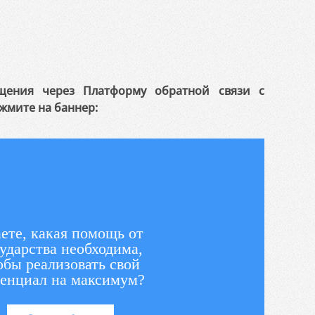
щения через Платформу обратной связи с
жмите на баннер:
ете, какая помощь от
ударства необходима,
обы реализовать свой
енциал на максимум?