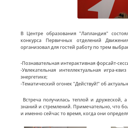
В Центре образования "Лапландия" состо
конкурса Первичных отделений Движени
организовал для гостей работу по трем выбр
-Познавательная интерактивная форсайт-сесси
-Увлекательная интеллектуальная игра-кви
энергетике;
-Тематический огонек "Действуй!" об актуал
Встреча получилась теплой и дружеской, 
знаний и стремлений. Примечательно, что бол
и именно сейчас то время, когда они опреде