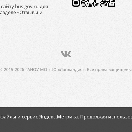
сайту bus.gov.ru для
разделе «Отзывы и
© 2015-2026 ГАНОУ МО «ЦО «Лапландия». Все права защищены
-файлы и сервис Яндекс.Метрика. Продолжая использов