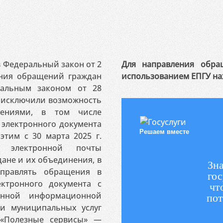
 в Федеральный закон от 2
Для направления обра
ения обращений граждан
использованием ЕПГУ на
ральным законом от 28
я исключили возможность
ениями, в том числе
электронного документа
Решаем вместе
этим с 30 марта 2025 г.
 электронной почты
ане и их объединения, в
Зна
аправлять обращения в
гос
ктронного документа с
чт
венной информационной
пот
 и муниципальных услуг
«Полезные сервисы» —