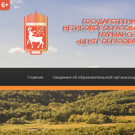
6+
ГОСУДАРСТВЕН
НЕТИПОВОЕ ОБРАЗОВ
МУРМАНСК
«ЦЕНТР ОБРАЗОВ
Главная
Сведения об образовательной организа