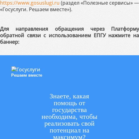
https://www.gosuslugi.ru
(раздел «Полезные сервисы» —
«Госуслуги. Решаем вместе»).
Для направления обращения через Платформу
обратной связи с использованием ЕПГУ нажмите на
баннер:
Решаем вместе
Знаете, какая
помощь от
государства
необходима, чтобы
реализовать свой
потенциал на
максимум?