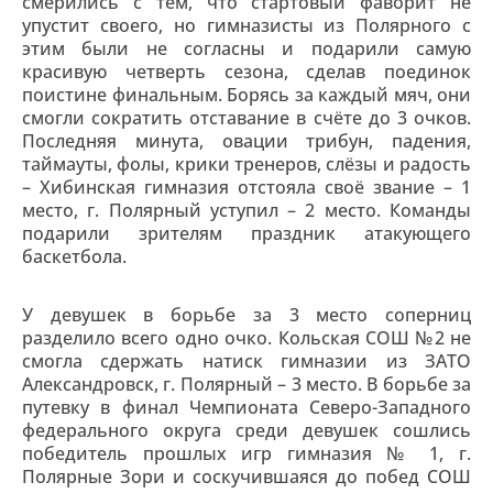
смерились с тем, что стартовый фаворит не
упустит своего, но гимназисты из Полярного с
этим были не согласны и подарили самую
красивую четверть сезона, сделав поединок
поистине финальным. Борясь за каждый мяч, они
смогли сократить отставание в счёте до 3 очков.
Последняя минута, овации трибун, падения,
таймауты, фолы, крики тренеров, слёзы и радость
– Хибинская гимназия отстояла своё звание – 1
место, г. Полярный уступил – 2 место. Команды
подарили зрителям праздник атакующего
баскетбола.
У девушек в борьбе за 3 место соперниц
разделило всего одно очко. Кольская СОШ №2 не
смогла сдержать натиск гимназии из ЗАТО
Александровск, г. Полярный – 3 место. В борьбе за
путевку в финал Чемпионата Северо-Западного
федерального округа среди девушек сошлись
победитель прошлых игр гимназия № 1, г.
Полярные Зори и соскучившаяся до побед СОШ