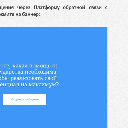
щения через Платформу обратной связи с
жмите на баннер:
ете, какая помощь от
ударства необходима,
обы реализовать свой
енциал на максимум?
Отправить сообщение