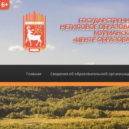
6+
ГОСУДАРСТВЕН
НЕТИПОВОЕ ОБРАЗОВ
МУРМАНСК
«ЦЕНТР ОБРАЗОВ
Главная
Сведения об образовательной организа