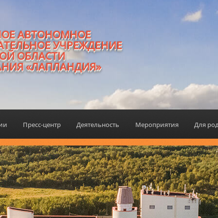
НОЕ АВТОНОМНОЕ
АТЕЛЬНОЕ УЧРЕЖДЕНИЕ
ОЙ ОБЛАСТИ
АНИЯ «ЛАПЛАНДИЯ»
ции
Пресс-центр
Деятельность
Мероприятия
Для ро