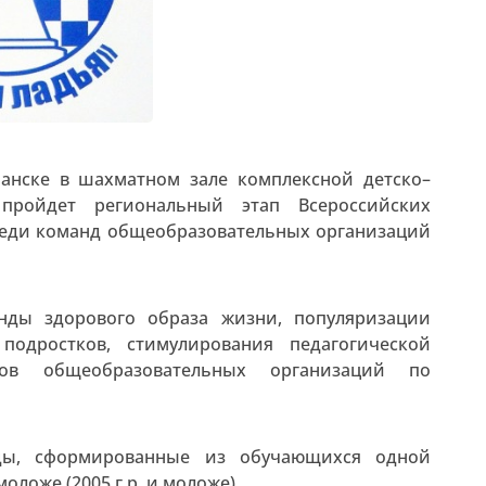
манске в шахматном зале комплексной детско–
ойдет региональный этап Всероссийских
реди команд общеобразовательных организаций
нды здорового образа жизни, популяризации
одростков, стимулирования педагогической
гов общеобразовательных организаций по
ды, сформированные из обучающихся одной
ложе (2005 г.р. и моложе).