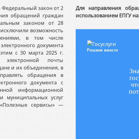
 в Федеральный закон от 2
Для направления обра
ения обращений граждан
использованием ЕПГУ на
ральным законом от 28
я исключили возможность
ениями, в том числе
электронного документа
Решаем вместе
этим с 30 марта 2025 г.
 электронной почты
ане и их объединения, в
Зна
аправлять обращения в
гос
ктронного документа с
чт
венной информационной
пот
 и муниципальных услуг
«Полезные сервисы» —