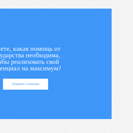
ете, какая помощь от
ударства необходима,
обы реализовать свой
енциал на максимум?
Отправить сообщение