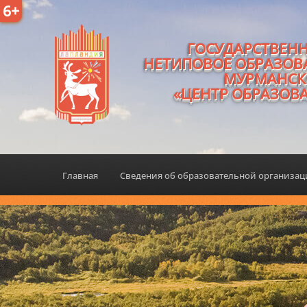
6+
ГОСУДАРСТВЕН
НЕТИПОВОЕ ОБРАЗОВ
МУРМАНСК
«ЦЕНТР ОБРАЗОВ
Главная
Сведения об образовательной организа