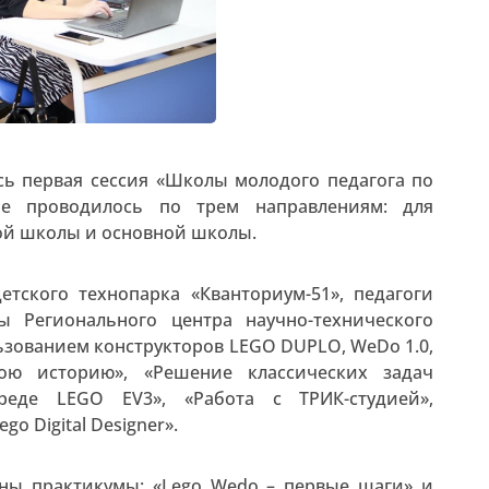
ась первая сессия «Школы молодого педагога по
ние проводилось по трем направлениям: для
ой школы и основной школы.
тского технопарка «Кванториум-51», педагоги
ы Регионального центра научно-технического
ьзованием конструкторов LEGO DUPLO, WeDo 1.0,
ою историю», «Решение классических задач
реде LEGO EV3», «Работа с ТРИК-студией»,
o Digital Designer».
ны практикумы: «Lego Wedo – первые шаги» и