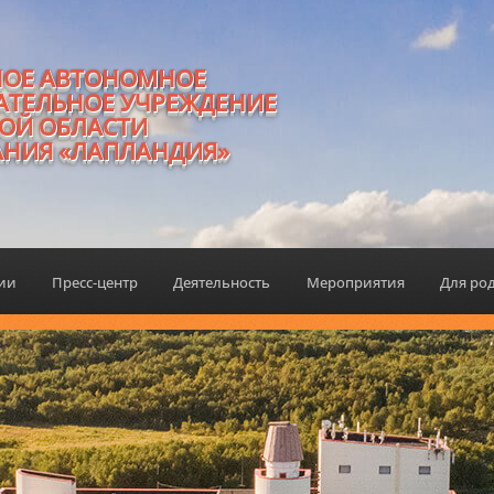
НОЕ АВТОНОМНОЕ
АТЕЛЬНОЕ УЧРЕЖДЕНИЕ
ОЙ ОБЛАСТИ
АНИЯ «ЛАПЛАНДИЯ»
ции
Пресс-центр
Деятельность
Мероприятия
Для ро