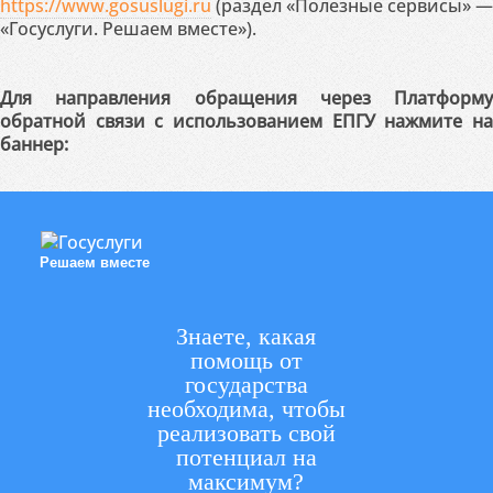
https://www.gosuslugi.ru
(раздел «Полезные сервисы» —
«Госуслуги. Решаем вместе»).
Для направления обращения через Платформу
обратной связи с использованием ЕПГУ нажмите на
баннер:
Решаем вместе
Знаете, какая
помощь от
государства
необходима, чтобы
реализовать свой
потенциал на
максимум?